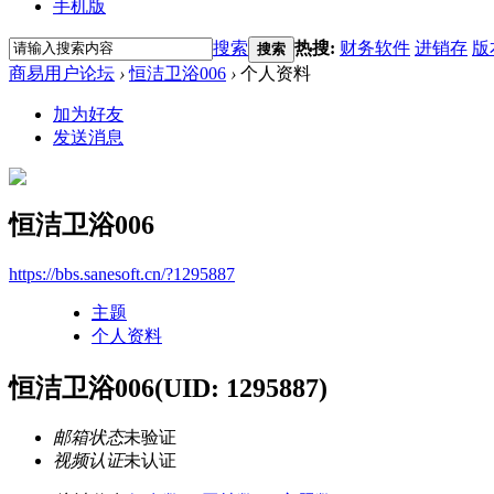
手机版
搜索
热搜:
财务软件
进销存
版
搜索
商易用户论坛
›
恒洁卫浴006
›
个人资料
加为好友
发送消息
恒洁卫浴006
https://bbs.sanesoft.cn/?1295887
主题
个人资料
恒洁卫浴006
(UID: 1295887)
邮箱状态
未验证
视频认证
未认证