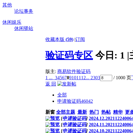
其他
论坛事务
休闲娱乐
休闲驿站
收藏本版
(
59
)
|
订阅
验证码专区
今日:
1
|
版主:
商易软件验证码
1 ...
3
4
5
6
7
8
9
10
11
12
... 2303
/ 1000 页
返 回
全部
申请验证码
46042
新窗
全部主题
最新
热门
热帖
精华
更
预览
[
申请验证码
]
2024.12.20211224006
预览
[
申请验证码
]
2024.11.20211224006
预览
[
申请验证码
]
2024.10.20211224006