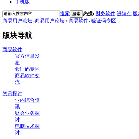
手机版
搜索
热搜:
财务软件
进销存
版
搜索
商易用户论坛
»
商易用户论坛
›
商易软件
›
验证码专区
版块导航
商易软件
官方信息发
布
验证码专区
商易软件交
流
资讯探讨
业内综合资
讯
财会业务探
讨
电脑技术探
讨