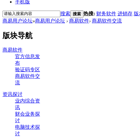
手机版
搜索
热搜:
财务软件
进销存
版
搜索
商易用户论坛
»
商易用户论坛
›
商易软件
›
商易软件交流
版块导航
商易软件
官方信息发
布
验证码专区
商易软件交
流
资讯探讨
业内综合资
讯
财会业务探
讨
电脑技术探
讨