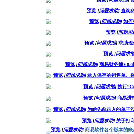
预览
[
问题求助
]
查询
预览
[
问题求助
]
如何
预览
[
问题求
预览
[
问题求助
]
求助现
预览
[
问题求
预览
[
问题求助
]
商易财务通V8
预览
[
问题求助
]
录入保存的销售单、
预览
[
问题求助
]
执行“C
预览
[
问题求助
]
商易进销
预览
[
问题求助
]
为啥先前录入的单子
预览
[
问题求助
]
关于打
预览
[
问题求助
]
商易软件各个版本的账