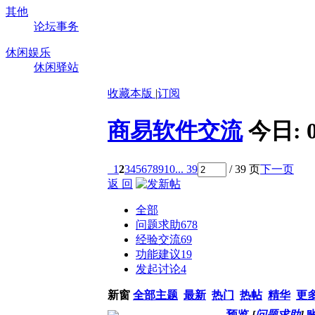
其他
论坛事务
休闲娱乐
休闲驿站
收藏本版
|
订阅
商易软件交流
今日:
1
2
3
4
5
6
7
8
9
10
... 39
/ 39 页
下一页
返 回
全部
问题求助
678
经验交流
69
功能建议
19
发起讨论
4
新窗
全部主题
最新
热门
热帖
精华
更
预览
[
问题求助
]