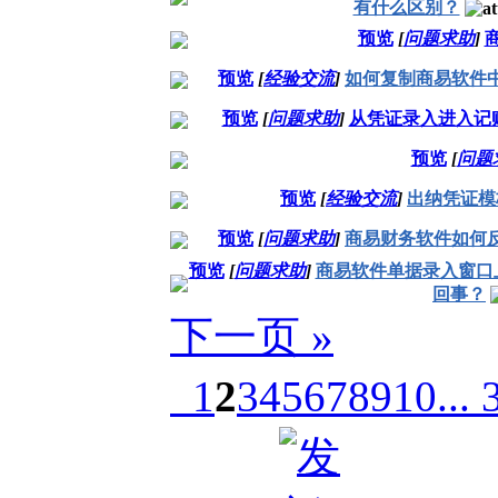
有什么区别？
预览
[
问题求助
]
预览
[
经验交流
]
如何复制商易软件
预览
[
问题求助
]
从凭证录入进入记
预览
[
问题
预览
[
经验交流
]
出纳凭证模
预览
[
问题求助
]
商易财务软件如何
预览
[
问题求助
]
商易软件单据录入窗口
回事？
下一页 »
1
2
3
4
5
6
7
8
9
10
... 