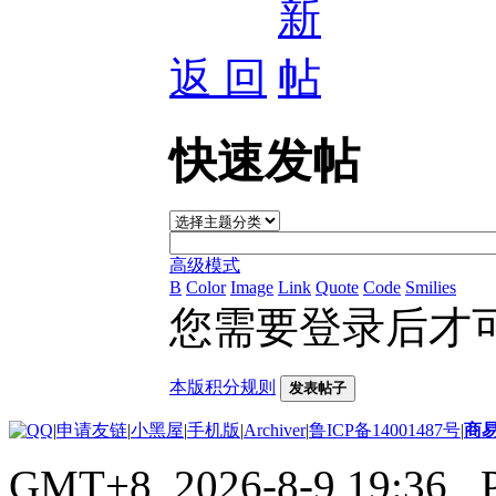
返 回
快速发帖
高级模式
B
Color
Image
Link
Quote
Code
Smilies
您需要登录后才
本版积分规则
发表帖子
|
申请友链
|
小黑屋
|
手机版
|
Archiver
|
鲁ICP备14001487号
|
商
GMT+8, 2026-8-9 19:36
, 