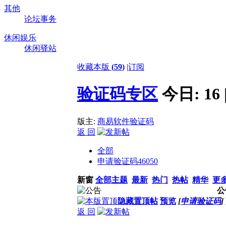
其他
论坛事务
休闲娱乐
休闲驿站
收藏本版
(
59
)
|
订阅
验证码专区
今日:
16
版主:
商易软件验证码
返 回
全部
申请验证码
46050
新窗
全部主题
最新
热门
热帖
精华
更
公
隐藏置顶帖
预览
[
申请验证码
]
返 回