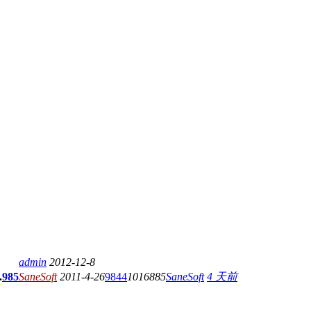
admin
2012-12-8
.
985
SaneSoft
2011-4-26
9844
1016885
SaneSoft
4 天前