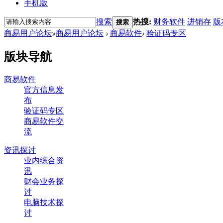
手机版
搜索
热搜:
财务软件
进销存
版
搜索
商易用户论坛
»
商易用户论坛
›
商易软件
›
验证码专区
版块导航
商易软件
官方信息发
布
验证码专区
商易软件交
流
资讯探讨
业内综合资
讯
财会业务探
讨
电脑技术探
讨