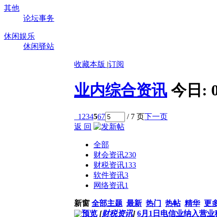
其他
论坛事务
休闲娱乐
休闲驿站
收藏本版
|
订阅
业内综合资讯
今日:
1
2
3
4
5
6
7
/ 7 页
下一页
返 回
全部
财会资讯
230
财税资讯
133
软件资讯
3
网络资讯
1
新窗
全部主题
最新
热门
热帖
精华
更
预览
[
财税资讯
]
6月1日电信业纳入营