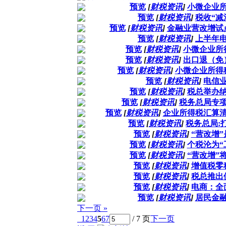
预览
[
财税资讯
]
小微企业
预览
[
财税资讯
]
税收“减
预览
[
财税资讯
]
金融业营改增试
预览
[
财税资讯
]
上半年
预览
[
财税资讯
]
小微企业所
预览
[
财税资讯
]
出口退（免
预览
[
财税资讯
]
小微企业所得税
预览
[
财税资讯
]
电信业
预览
[
财税资讯
]
税总举办
预览
[
财税资讯
]
税务总局专
预览
[
财税资讯
]
企业所得税汇算
预览
[
财税资讯
]
税务总局:
预览
[
财税资讯
]
“营改增
预览
[
财税资讯
]
个税沦为“
预览
[
财税资讯
]
“营改增”
预览
[
财税资讯
]
增值税零
预览
[
财税资讯
]
税总推出
预览
[
财税资讯
]
电商：全
预览
[
财税资讯
]
居民金
下一页 »
1
2
3
4
5
6
7
/ 7 页
下一页