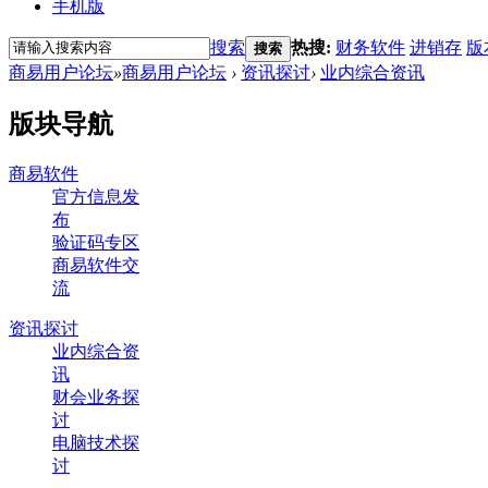
手机版
搜索
热搜:
财务软件
进销存
版
搜索
商易用户论坛
»
商易用户论坛
›
资讯探讨
›
业内综合资讯
版块导航
商易软件
官方信息发
布
验证码专区
商易软件交
流
资讯探讨
业内综合资
讯
财会业务探
讨
电脑技术探
讨