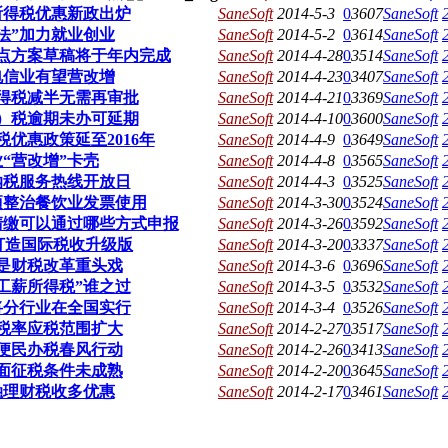
所得税优惠新政出炉
SaneSoft
2014-5-3
0
3607
SaneSoft
法”加力就业创业
SaneSoft
2014-5-2
0
3614
SaneSoft
点方案草稿将于年内完成
SaneSoft
2014-4-28
0
3514
SaneSoft
电信业有望营改增
SaneSoft
2014-4-23
0
3407
SaneSoft
得税减半无需再审批
SaneSoft
2014-4-21
0
3369
SaneSoft
）税逾期未办可延期
SaneSoft
2014-4-10
0
3600
SaneSoft
优惠政策延至2016年
SaneSoft
2014-4-9
0
3649
SaneSoft
“营改增”卡壳
SaneSoft
2014-4-8
0
3565
SaneSoft
纳税服务热线开放日
SaneSoft
2014-4-3
0
3525
SaneSoft
项整治餐饮业发票使用
SaneSoft
2014-3-30
0
3524
SaneSoft
清缴可以通过哪些方式申报
SaneSoft
2014-3-26
0
3592
SaneSoft
打造国际税收升级版
SaneSoft
2014-3-20
0
3337
SaneSoft
”是财税改革重头戏
SaneSoft
2014-3-6
0
3696
SaneSoft
工薪所得税”谁之过
SaneSoft
2014-3-5
0
3532
SaneSoft
将分行业在全国实行
SaneSoft
2014-3-4
0
3526
SaneSoft
税率应税范围扩大
SaneSoft
2014-2-27
0
3517
SaneSoft
便民办税春风行动
SaneSoft
2014-2-26
0
3413
SaneSoft
面征税条件未成熟
SaneSoft
2014-2-20
0
3645
SaneSoft
融理财税收多优惠
SaneSoft
2014-2-17
0
3461
SaneSoft