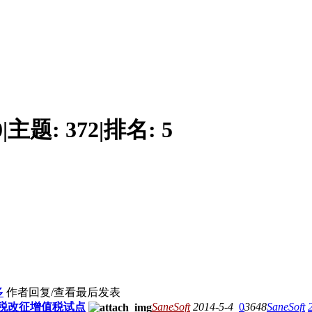
0
|
主题:
372
|
排名:
5
多
作者
回复/查看
最后发表
业税改征增值税试点
SaneSoft
2014-5-4
0
3648
SaneSoft