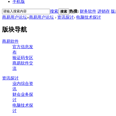
手机版
搜索
热搜:
财务软件
进销存
版
搜索
商易用户论坛
»
商易用户论坛
›
资讯探讨
›
电脑技术探讨
版块导航
商易软件
官方信息发
布
验证码专区
商易软件交
流
资讯探讨
业内综合资
讯
财会业务探
讨
电脑技术探
讨