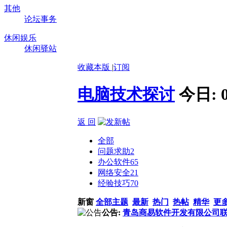
其他
论坛事务
休闲娱乐
休闲驿站
收藏本版
|
订阅
电脑技术探讨
今日:
返 回
全部
问题求助
2
办公软件
65
网络安全
21
经验技巧
70
新窗
全部主题
最新
热门
热帖
精华
更
公告:
青岛商易软件开发有限公司