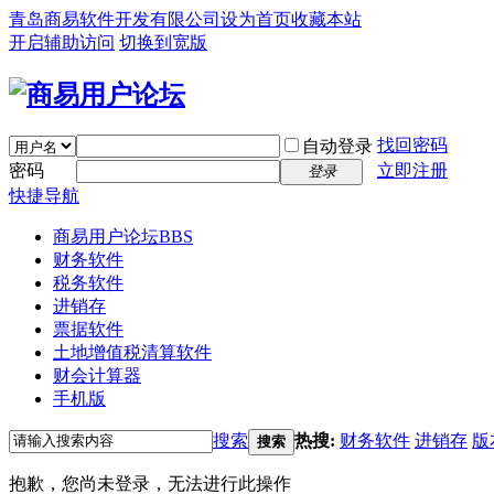
青岛商易软件开发有限公司
设为首页
收藏本站
开启辅助访问
切换到宽版
找回密码
自动登录
密码
立即注册
登录
快捷导航
商易用户论坛
BBS
财务软件
税务软件
进销存
票据软件
土地增值税清算软件
财会计算器
手机版
搜索
热搜:
财务软件
进销存
版
搜索
抱歉，您尚未登录，无法进行此操作