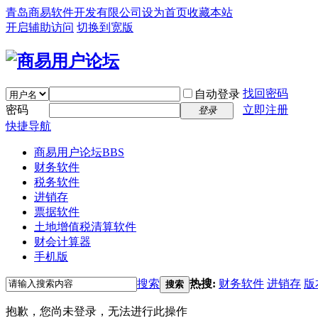
青岛商易软件开发有限公司
设为首页
收藏本站
开启辅助访问
切换到宽版
找回密码
自动登录
密码
立即注册
登录
快捷导航
商易用户论坛
BBS
财务软件
税务软件
进销存
票据软件
土地增值税清算软件
财会计算器
手机版
搜索
热搜:
财务软件
进销存
版
搜索
抱歉，您尚未登录，无法进行此操作