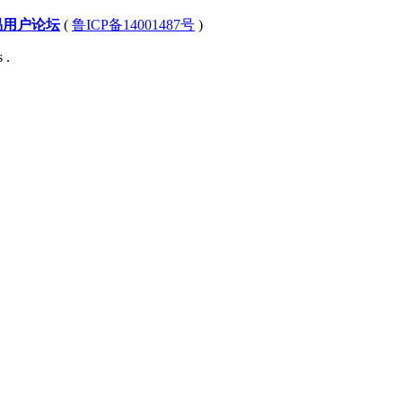
易用户论坛
(
鲁ICP备14001487号
)
 .