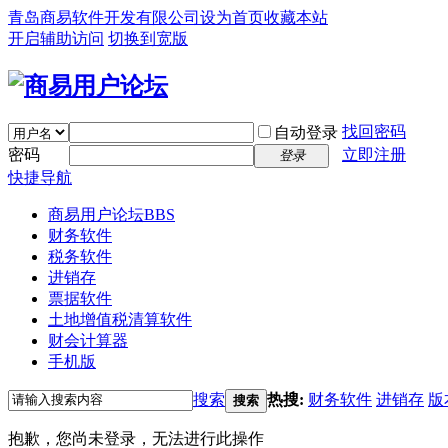
青岛商易软件开发有限公司
设为首页
收藏本站
开启辅助访问
切换到宽版
找回密码
自动登录
密码
立即注册
登录
快捷导航
商易用户论坛
BBS
财务软件
税务软件
进销存
票据软件
土地增值税清算软件
财会计算器
手机版
搜索
热搜:
财务软件
进销存
版
搜索
抱歉，您尚未登录，无法进行此操作