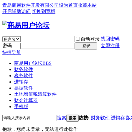
青岛商易软件开发有限公司
设为首页
收藏本站
开启辅助访问
切换到宽版
找回密码
自动登录
密码
立即注册
登录
快捷导航
商易用户论坛
BBS
财务软件
税务软件
进销存
票据软件
土地增值税清算软件
财会计算器
手机版
搜索
热搜:
财务软件
进销存
版
搜索
抱歉，您尚未登录，无法进行此操作