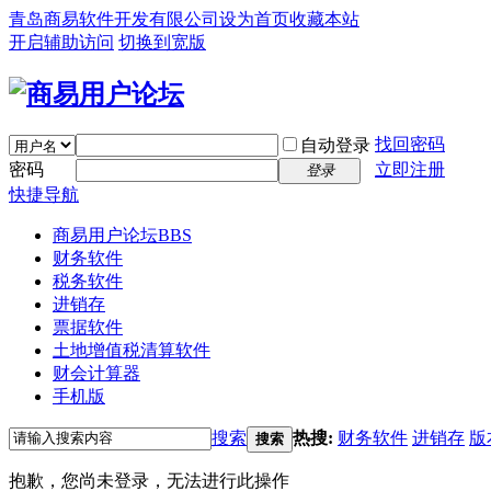
青岛商易软件开发有限公司
设为首页
收藏本站
开启辅助访问
切换到宽版
找回密码
自动登录
密码
立即注册
登录
快捷导航
商易用户论坛
BBS
财务软件
税务软件
进销存
票据软件
土地增值税清算软件
财会计算器
手机版
搜索
热搜:
财务软件
进销存
版
搜索
抱歉，您尚未登录，无法进行此操作