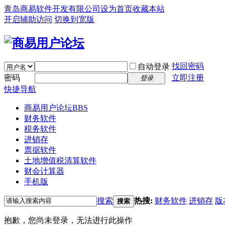
青岛商易软件开发有限公司
设为首页
收藏本站
开启辅助访问
切换到宽版
找回密码
自动登录
密码
立即注册
登录
快捷导航
商易用户论坛
BBS
财务软件
税务软件
进销存
票据软件
土地增值税清算软件
财会计算器
手机版
搜索
热搜:
财务软件
进销存
版
搜索
抱歉，您尚未登录，无法进行此操作