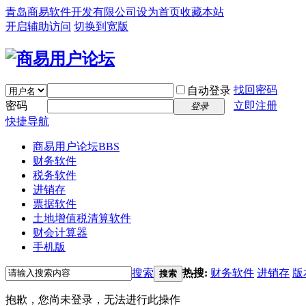
青岛商易软件开发有限公司
设为首页
收藏本站
开启辅助访问
切换到宽版
找回密码
自动登录
密码
立即注册
登录
快捷导航
商易用户论坛
BBS
财务软件
税务软件
进销存
票据软件
土地增值税清算软件
财会计算器
手机版
搜索
热搜:
财务软件
进销存
版
搜索
抱歉，您尚未登录，无法进行此操作