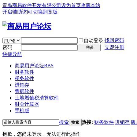
青岛商易软件开发有限公司
设为首页
收藏本站
开启辅助访问
切换到宽版
找回密码
自动登录
密码
立即注册
登录
快捷导航
商易用户论坛
BBS
财务软件
税务软件
进销存
票据软件
土地增值税清算软件
财会计算器
手机版
搜索
热搜:
财务软件
进销存
版
搜索
抱歉，您尚未登录，无法进行此操作