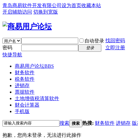
青岛商易软件开发有限公司
设为首页
收藏本站
开启辅助访问
切换到宽版
找回密码
自动登录
密码
立即注册
登录
快捷导航
商易用户论坛
BBS
财务软件
税务软件
进销存
票据软件
土地增值税清算软件
财会计算器
手机版
搜索
热搜:
财务软件
进销存
版
搜索
抱歉，您尚未登录，无法进行此操作