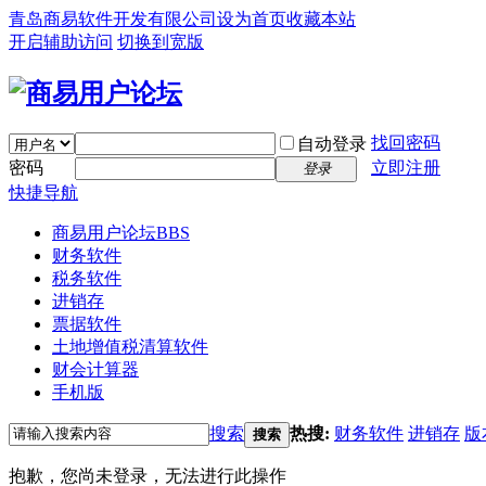
青岛商易软件开发有限公司
设为首页
收藏本站
开启辅助访问
切换到宽版
找回密码
自动登录
密码
立即注册
登录
快捷导航
商易用户论坛
BBS
财务软件
税务软件
进销存
票据软件
土地增值税清算软件
财会计算器
手机版
搜索
热搜:
财务软件
进销存
版
搜索
抱歉，您尚未登录，无法进行此操作