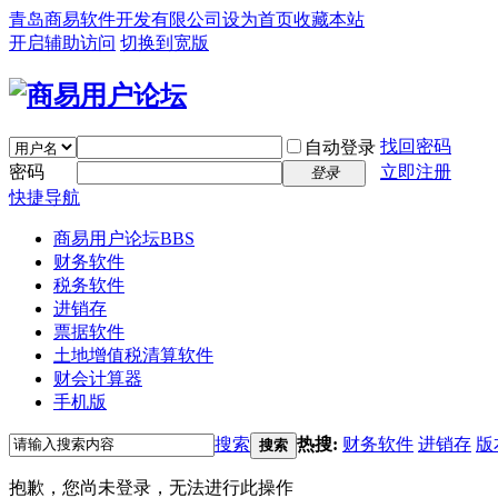
青岛商易软件开发有限公司
设为首页
收藏本站
开启辅助访问
切换到宽版
找回密码
自动登录
密码
立即注册
登录
快捷导航
商易用户论坛
BBS
财务软件
税务软件
进销存
票据软件
土地增值税清算软件
财会计算器
手机版
搜索
热搜:
财务软件
进销存
版
搜索
抱歉，您尚未登录，无法进行此操作