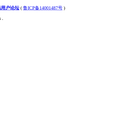
易用户论坛
(
鲁ICP备14001487号
)
 .