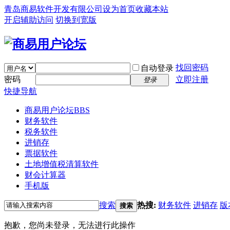
青岛商易软件开发有限公司
设为首页
收藏本站
开启辅助访问
切换到宽版
找回密码
自动登录
密码
立即注册
登录
快捷导航
商易用户论坛
BBS
财务软件
税务软件
进销存
票据软件
土地增值税清算软件
财会计算器
手机版
搜索
热搜:
财务软件
进销存
版
搜索
抱歉，您尚未登录，无法进行此操作