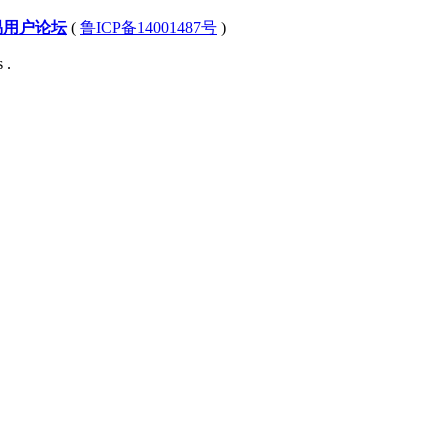
易用户论坛
(
鲁ICP备14001487号
)
 .