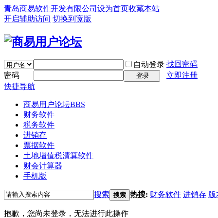
青岛商易软件开发有限公司
设为首页
收藏本站
开启辅助访问
切换到宽版
找回密码
自动登录
密码
立即注册
登录
快捷导航
商易用户论坛
BBS
财务软件
税务软件
进销存
票据软件
土地增值税清算软件
财会计算器
手机版
搜索
热搜:
财务软件
进销存
版
搜索
抱歉，您尚未登录，无法进行此操作