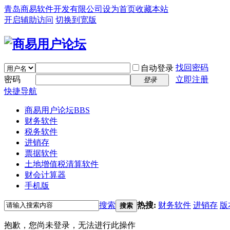
青岛商易软件开发有限公司
设为首页
收藏本站
开启辅助访问
切换到宽版
找回密码
自动登录
密码
立即注册
登录
快捷导航
商易用户论坛
BBS
财务软件
税务软件
进销存
票据软件
土地增值税清算软件
财会计算器
手机版
搜索
热搜:
财务软件
进销存
版
搜索
抱歉，您尚未登录，无法进行此操作