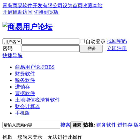
青岛商易软件开发有限公司
设为首页
收藏本站
开启辅助访问
切换到宽版
找回密码
自动登录
密码
立即注册
登录
快捷导航
商易用户论坛
BBS
财务软件
税务软件
进销存
票据软件
土地增值税清算软件
财会计算器
手机版
搜索
热搜:
财务软件
进销存
版
搜索
抱歉，您尚未登录，无法进行此操作