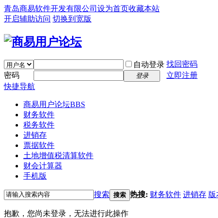
青岛商易软件开发有限公司
设为首页
收藏本站
开启辅助访问
切换到宽版
找回密码
自动登录
密码
立即注册
登录
快捷导航
商易用户论坛
BBS
财务软件
税务软件
进销存
票据软件
土地增值税清算软件
财会计算器
手机版
搜索
热搜:
财务软件
进销存
版
搜索
抱歉，您尚未登录，无法进行此操作