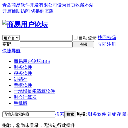
青岛商易软件开发有限公司
设为首页
收藏本站
开启辅助访问
切换到宽版
找回密码
自动登录
密码
立即注册
登录
快捷导航
商易用户论坛
BBS
财务软件
税务软件
进销存
票据软件
土地增值税清算软件
财会计算器
手机版
搜索
热搜:
财务软件
进销存
版
搜索
抱歉，您尚未登录，无法进行此操作