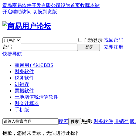
青岛商易软件开发有限公司
设为首页
收藏本站
开启辅助访问
切换到宽版
找回密码
自动登录
密码
立即注册
登录
快捷导航
商易用户论坛
BBS
财务软件
税务软件
进销存
票据软件
土地增值税清算软件
财会计算器
手机版
搜索
热搜:
财务软件
进销存
版
搜索
抱歉，您尚未登录，无法进行此操作