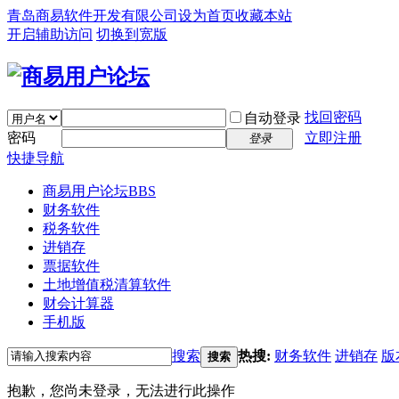
青岛商易软件开发有限公司
设为首页
收藏本站
开启辅助访问
切换到宽版
找回密码
自动登录
密码
立即注册
登录
快捷导航
商易用户论坛
BBS
财务软件
税务软件
进销存
票据软件
土地增值税清算软件
财会计算器
手机版
搜索
热搜:
财务软件
进销存
版
搜索
抱歉，您尚未登录，无法进行此操作