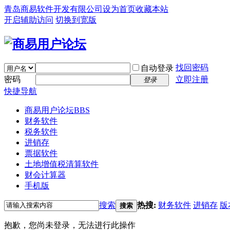
青岛商易软件开发有限公司
设为首页
收藏本站
开启辅助访问
切换到宽版
找回密码
自动登录
密码
立即注册
登录
快捷导航
商易用户论坛
BBS
财务软件
税务软件
进销存
票据软件
土地增值税清算软件
财会计算器
手机版
搜索
热搜:
财务软件
进销存
版
搜索
抱歉，您尚未登录，无法进行此操作