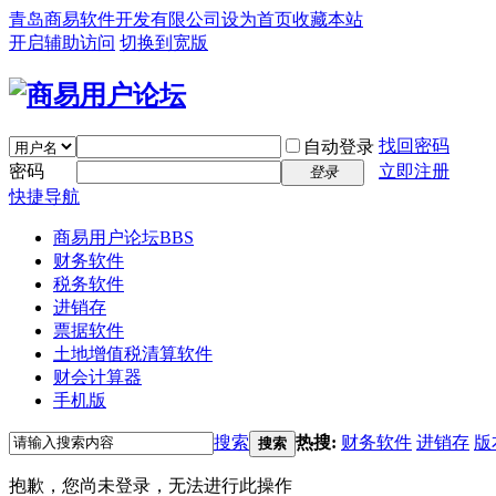
青岛商易软件开发有限公司
设为首页
收藏本站
开启辅助访问
切换到宽版
找回密码
自动登录
密码
立即注册
登录
快捷导航
商易用户论坛
BBS
财务软件
税务软件
进销存
票据软件
土地增值税清算软件
财会计算器
手机版
搜索
热搜:
财务软件
进销存
版
搜索
抱歉，您尚未登录，无法进行此操作