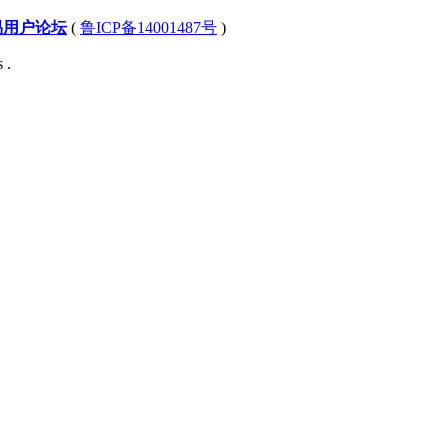
易用户论坛
(
鲁ICP备14001487号
)
 .