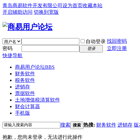
青岛商易软件开发有限公司
设为首页
收藏本站
开启辅助访问
切换到宽版
找回密码
自动登录
密码
立即注册
登录
快捷导航
商易用户论坛
BBS
财务软件
税务软件
进销存
票据软件
土地增值税清算软件
财会计算器
手机版
搜索
热搜:
财务软件
进销存
版
搜索
抱歉，您尚未登录，无法进行此操作