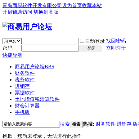
青岛商易软件开发有限公司
设为首页
收藏本站
开启辅助访问
切换到宽版
找回密码
自动登录
密码
立即注册
登录
快捷导航
商易用户论坛
BBS
财务软件
税务软件
进销存
票据软件
土地增值税清算软件
财会计算器
手机版
搜索
热搜:
财务软件
进销存
版
搜索
抱歉，您尚未登录，无法进行此操作