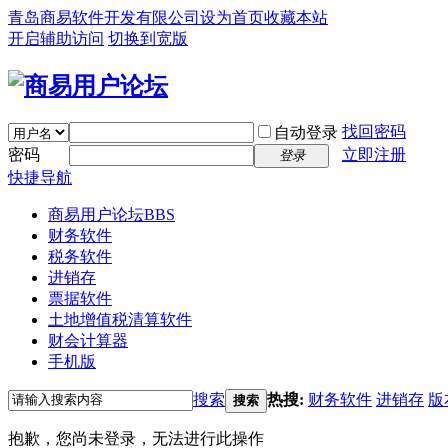
青岛商易软件开发有限公司
设为首页
收藏本站
开启辅助访问
切换到宽版
找回密码
自动登录
密码
立即注册
登录
快捷导航
商易用户论坛
BBS
财务软件
税务软件
进销存
票据软件
土地增值税清算软件
财会计算器
手机版
搜索
热搜:
财务软件
进销存
版
搜索
抱歉，您尚未登录，无法进行此操作