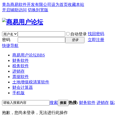
青岛商易软件开发有限公司
设为首页
收藏本站
开启辅助访问
切换到宽版
找回密码
自动登录
密码
立即注册
登录
快捷导航
商易用户论坛
BBS
财务软件
税务软件
进销存
票据软件
土地增值税清算软件
财会计算器
手机版
搜索
热搜:
财务软件
进销存
版
搜索
抱歉，您尚未登录，无法进行此操作