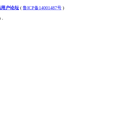
易用户论坛
(
鲁ICP备14001487号
)
 .