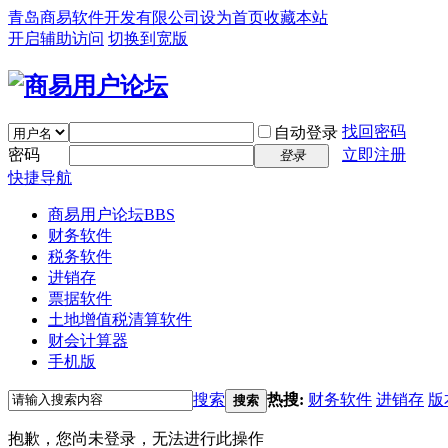
青岛商易软件开发有限公司
设为首页
收藏本站
开启辅助访问
切换到宽版
找回密码
自动登录
密码
立即注册
登录
快捷导航
商易用户论坛
BBS
财务软件
税务软件
进销存
票据软件
土地增值税清算软件
财会计算器
手机版
搜索
热搜:
财务软件
进销存
版
搜索
抱歉，您尚未登录，无法进行此操作