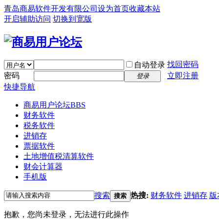
青岛商易软件开发有限公司
设为首页
收藏本站
开启辅助访问
切换到宽版
找回密码
自动登录
密码
立即注册
登录
快捷导航
商易用户论坛
BBS
财务软件
税务软件
进销存
票据软件
土地增值税清算软件
财会计算器
手机版
搜索
热搜:
财务软件
进销存
版
搜索
抱歉，您尚未登录，无法进行此操作