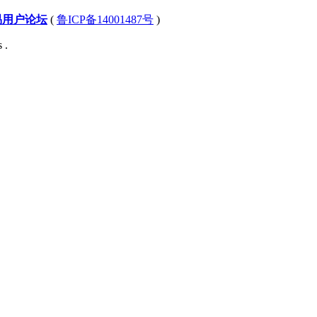
易用户论坛
(
鲁ICP备14001487号
)
 .