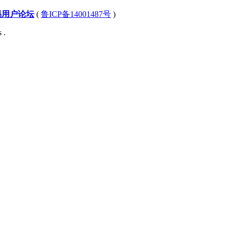
易用户论坛
(
鲁ICP备14001487号
)
 .