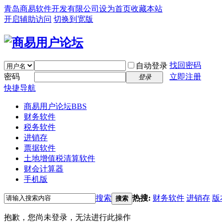
青岛商易软件开发有限公司
设为首页
收藏本站
开启辅助访问
切换到宽版
找回密码
自动登录
密码
立即注册
登录
快捷导航
商易用户论坛
BBS
财务软件
税务软件
进销存
票据软件
土地增值税清算软件
财会计算器
手机版
搜索
热搜:
财务软件
进销存
版
搜索
抱歉，您尚未登录，无法进行此操作