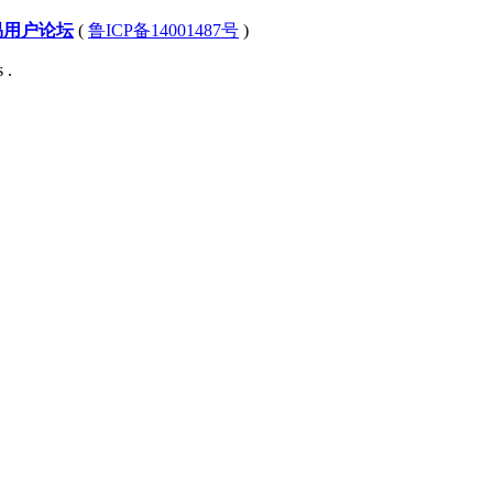
易用户论坛
(
鲁ICP备14001487号
)
 .