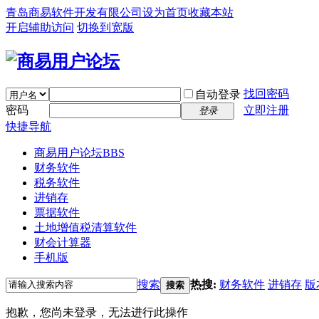
青岛商易软件开发有限公司
设为首页
收藏本站
开启辅助访问
切换到宽版
找回密码
自动登录
密码
立即注册
登录
快捷导航
商易用户论坛
BBS
财务软件
税务软件
进销存
票据软件
土地增值税清算软件
财会计算器
手机版
搜索
热搜:
财务软件
进销存
版
搜索
抱歉，您尚未登录，无法进行此操作