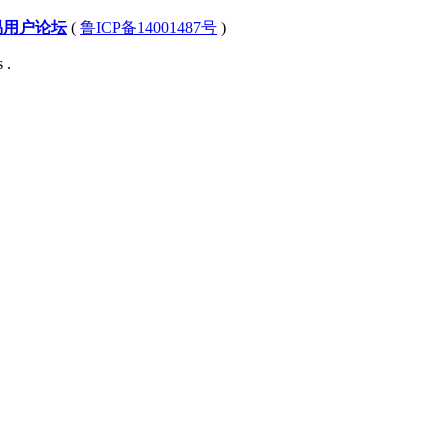
易用户论坛
(
鲁ICP备14001487号
)
 .