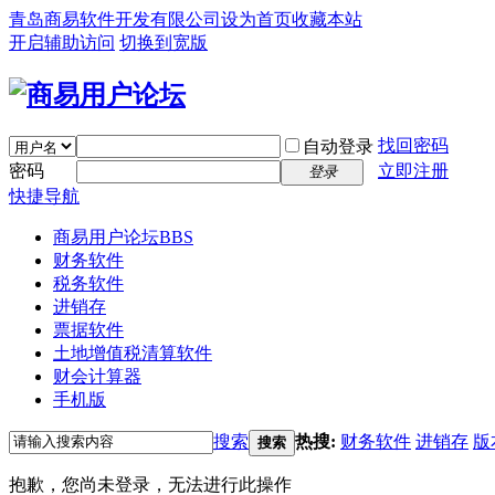
青岛商易软件开发有限公司
设为首页
收藏本站
开启辅助访问
切换到宽版
找回密码
自动登录
密码
立即注册
登录
快捷导航
商易用户论坛
BBS
财务软件
税务软件
进销存
票据软件
土地增值税清算软件
财会计算器
手机版
搜索
热搜:
财务软件
进销存
版
搜索
抱歉，您尚未登录，无法进行此操作