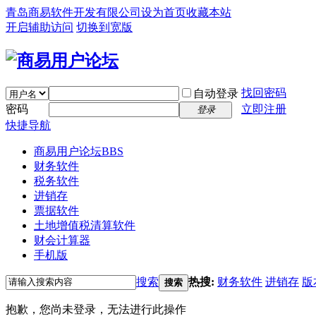
青岛商易软件开发有限公司
设为首页
收藏本站
开启辅助访问
切换到宽版
找回密码
自动登录
密码
立即注册
登录
快捷导航
商易用户论坛
BBS
财务软件
税务软件
进销存
票据软件
土地增值税清算软件
财会计算器
手机版
搜索
热搜:
财务软件
进销存
版
搜索
抱歉，您尚未登录，无法进行此操作