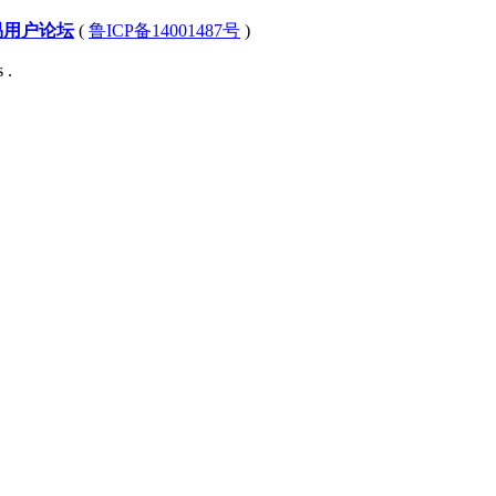
易用户论坛
(
鲁ICP备14001487号
)
 .