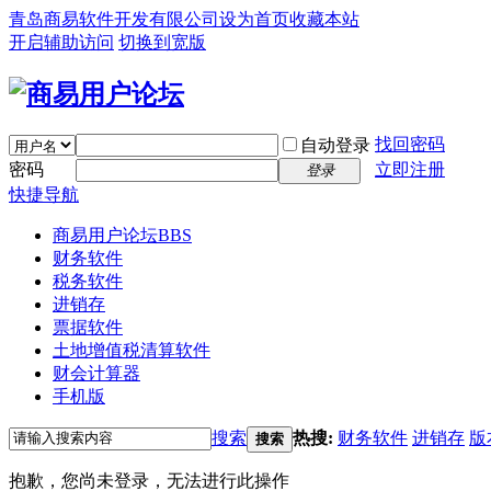
青岛商易软件开发有限公司
设为首页
收藏本站
开启辅助访问
切换到宽版
找回密码
自动登录
密码
立即注册
登录
快捷导航
商易用户论坛
BBS
财务软件
税务软件
进销存
票据软件
土地增值税清算软件
财会计算器
手机版
搜索
热搜:
财务软件
进销存
版
搜索
抱歉，您尚未登录，无法进行此操作