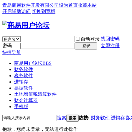
青岛商易软件开发有限公司
设为首页
收藏本站
开启辅助访问
切换到宽版
找回密码
自动登录
密码
立即注册
登录
快捷导航
商易用户论坛
BBS
财务软件
税务软件
进销存
票据软件
土地增值税清算软件
财会计算器
手机版
搜索
热搜:
财务软件
进销存
版
搜索
抱歉，您尚未登录，无法进行此操作