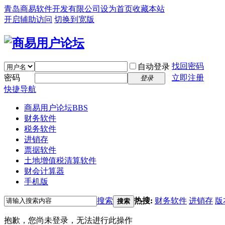
青岛商易软件开发有限公司
设为首页
收藏本站
开启辅助访问
切换到宽版
找回密码
自动登录
密码
立即注册
登录
快捷导航
商易用户论坛
BBS
财务软件
税务软件
进销存
票据软件
土地增值税清算软件
财会计算器
手机版
搜索
热搜:
财务软件
进销存
版
搜索
抱歉，您尚未登录，无法进行此操作