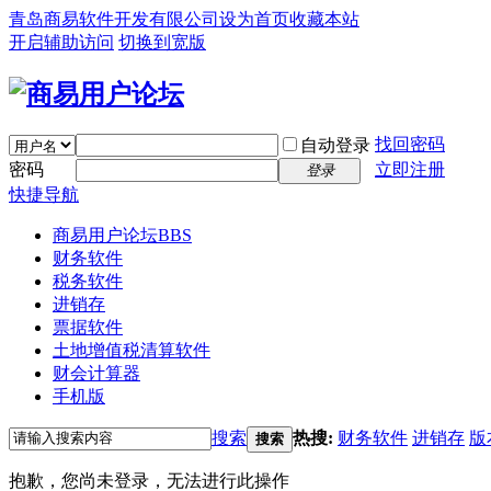
青岛商易软件开发有限公司
设为首页
收藏本站
开启辅助访问
切换到宽版
找回密码
自动登录
密码
立即注册
登录
快捷导航
商易用户论坛
BBS
财务软件
税务软件
进销存
票据软件
土地增值税清算软件
财会计算器
手机版
搜索
热搜:
财务软件
进销存
版
搜索
抱歉，您尚未登录，无法进行此操作