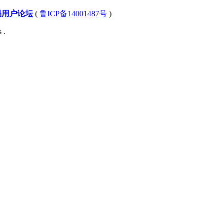
易用户论坛
(
鲁ICP备14001487号
)
 .