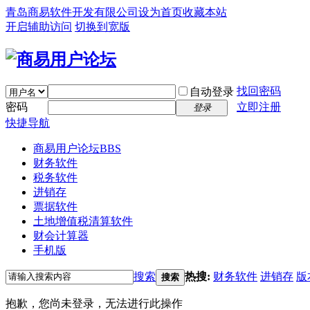
青岛商易软件开发有限公司
设为首页
收藏本站
开启辅助访问
切换到宽版
找回密码
自动登录
密码
立即注册
登录
快捷导航
商易用户论坛
BBS
财务软件
税务软件
进销存
票据软件
土地增值税清算软件
财会计算器
手机版
搜索
热搜:
财务软件
进销存
版
搜索
抱歉，您尚未登录，无法进行此操作