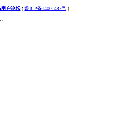
易用户论坛
(
鲁ICP备14001487号
)
 .