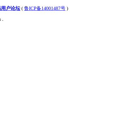
易用户论坛
(
鲁ICP备14001487号
)
 .