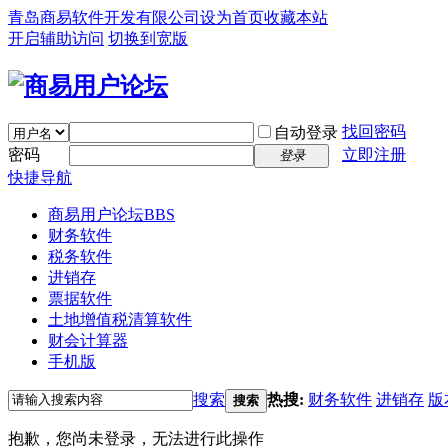
青岛商易软件开发有限公司
设为首页
收藏本站
开启辅助访问
切换到宽版
找回密码
自动登录
密码
立即注册
登录
快捷导航
商易用户论坛
BBS
财务软件
税务软件
进销存
票据软件
土地增值税清算软件
财会计算器
手机版
搜索
热搜:
财务软件
进销存
版
搜索
抱歉，您尚未登录，无法进行此操作