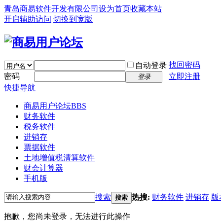
青岛商易软件开发有限公司
设为首页
收藏本站
开启辅助访问
切换到宽版
找回密码
自动登录
密码
立即注册
登录
快捷导航
商易用户论坛
BBS
财务软件
税务软件
进销存
票据软件
土地增值税清算软件
财会计算器
手机版
搜索
热搜:
财务软件
进销存
版
搜索
抱歉，您尚未登录，无法进行此操作