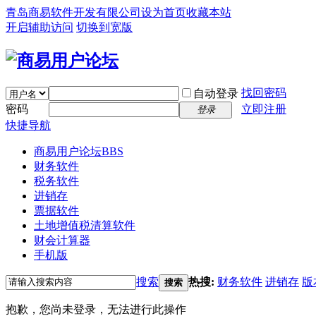
青岛商易软件开发有限公司
设为首页
收藏本站
开启辅助访问
切换到宽版
找回密码
自动登录
密码
立即注册
登录
快捷导航
商易用户论坛
BBS
财务软件
税务软件
进销存
票据软件
土地增值税清算软件
财会计算器
手机版
搜索
热搜:
财务软件
进销存
版
搜索
抱歉，您尚未登录，无法进行此操作