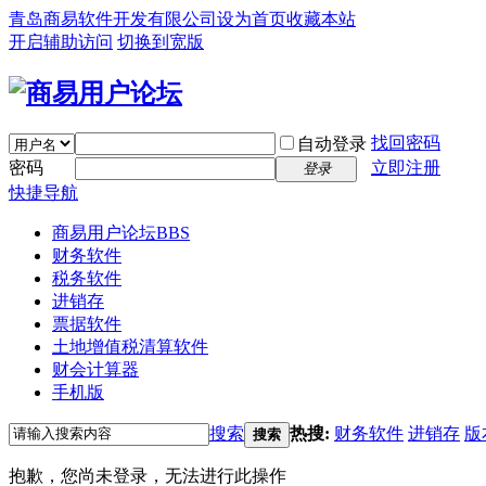
青岛商易软件开发有限公司
设为首页
收藏本站
开启辅助访问
切换到宽版
找回密码
自动登录
密码
立即注册
登录
快捷导航
商易用户论坛
BBS
财务软件
税务软件
进销存
票据软件
土地增值税清算软件
财会计算器
手机版
搜索
热搜:
财务软件
进销存
版
搜索
抱歉，您尚未登录，无法进行此操作