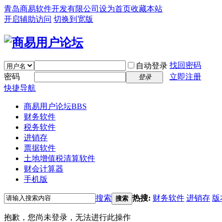
青岛商易软件开发有限公司
设为首页
收藏本站
开启辅助访问
切换到宽版
找回密码
自动登录
密码
立即注册
登录
快捷导航
商易用户论坛
BBS
财务软件
税务软件
进销存
票据软件
土地增值税清算软件
财会计算器
手机版
搜索
热搜:
财务软件
进销存
版
搜索
抱歉，您尚未登录，无法进行此操作