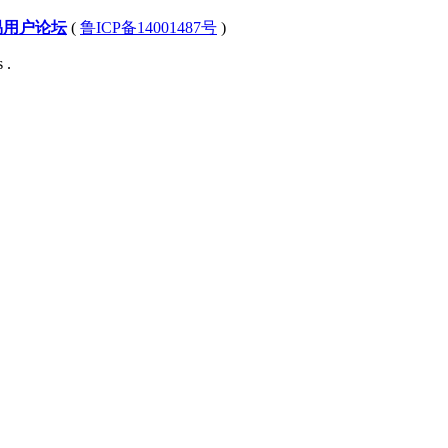
易用户论坛
(
鲁ICP备14001487号
)
 .