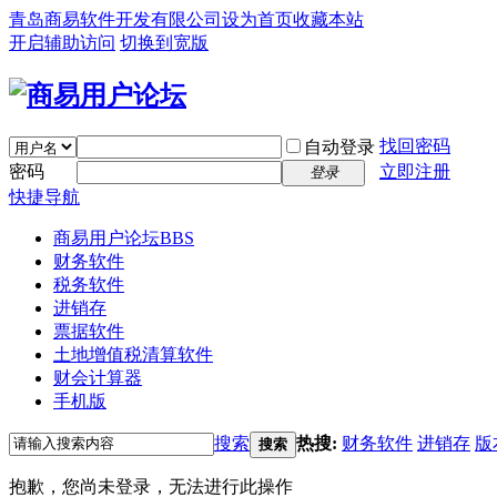
青岛商易软件开发有限公司
设为首页
收藏本站
开启辅助访问
切换到宽版
找回密码
自动登录
密码
立即注册
登录
快捷导航
商易用户论坛
BBS
财务软件
税务软件
进销存
票据软件
土地增值税清算软件
财会计算器
手机版
搜索
热搜:
财务软件
进销存
版
搜索
抱歉，您尚未登录，无法进行此操作