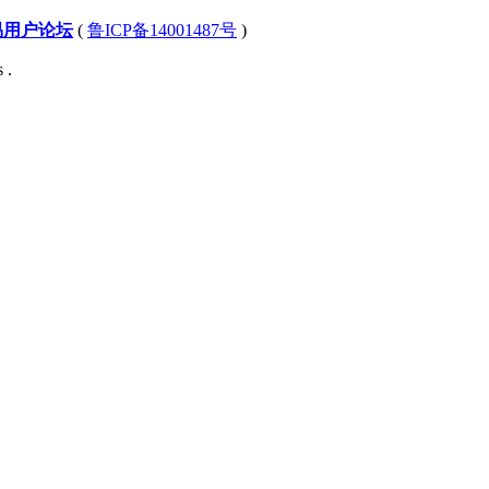
易用户论坛
(
鲁ICP备14001487号
)
 .