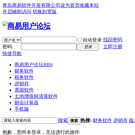
青岛商易软件开发有限公司
设为首页
收藏本站
开启辅助访问
切换到宽版
找回密码
自动登录
密码
立即注册
登录
快捷导航
商易用户论坛
BBS
财务软件
税务软件
进销存
票据软件
土地增值税清算软件
财会计算器
手机版
搜索
热搜:
财务软件
进销存
版
搜索
抱歉，您尚未登录，无法进行此操作