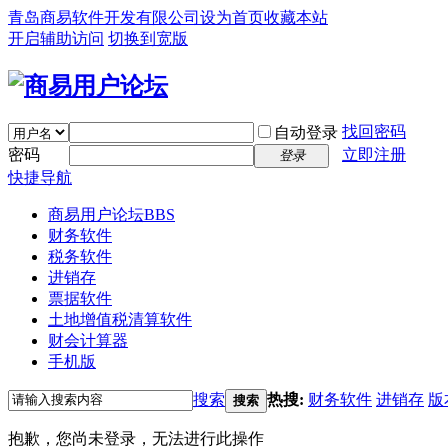
青岛商易软件开发有限公司
设为首页
收藏本站
开启辅助访问
切换到宽版
找回密码
自动登录
密码
立即注册
登录
快捷导航
商易用户论坛
BBS
财务软件
税务软件
进销存
票据软件
土地增值税清算软件
财会计算器
手机版
搜索
热搜:
财务软件
进销存
版
搜索
抱歉，您尚未登录，无法进行此操作