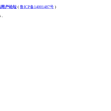
易用户论坛
(
鲁ICP备14001487号
)
 .